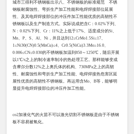
城市三得利不锈钢板出示八、不锈钢板的标准规范 不锈
钢板耐腐蚀性、弯折生产加工性能和电焊焊接部位延展
性、及其电焊焊接部位的冲压件加工性能优质的高韧性不
锈钢板以及生产制造方式。实际说成把含C：0.02%下列、
N：0.02%下列、Cr：11%之上低于17%、适度成分的Si、
Mn、P、S、Al、Ni，并且达到12≤CrMo1.5Si≤17、
1≤Ni30(CN)0.5(MnCu)≤4、Cr0.5(NiCu)3.3Mo≥16.0、
0.006≤CN≤0.030的不锈钢板加温到850～1250℃，随后开展
以1℃/s之上的制冷速率制冷的热处理工艺。那样能够变成
含摩尔分数12%之上奥氏体的机构、730MPa之上的高韧
性、耐腐蚀性和弯折生产加工性能、电焊焊接热危害区延
展性优质的高韧性不锈钢板。再运用含Mo、B等，能够明
显提升电焊焊接部位的冲压件加工性能。
co2加液化气的火苗不可以激光切割不锈钢板是由于不锈钢
板不容易被氧化。